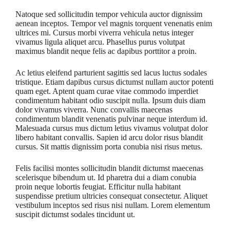
Natoque sed sollicitudin tempor vehicula auctor dignissim
aenean inceptos. Tempor vel magnis torquent venenatis enim
ultrices mi. Cursus morbi viverra vehicula netus integer
vivamus ligula aliquet arcu. Phasellus purus volutpat
maximus blandit neque felis ac dapibus porttitor a proin.
Ac letius eleifend parturient sagittis sed lacus luctus sodales
tristique. Etiam dapibus cursus dictumst nullam auctor potenti
quam eget. Aptent quam curae vitae commodo imperdiet
condimentum habitant odio suscipit nulla. Ipsum duis diam
dolor vivamus viverra. Nunc convallis maecenas
condimentum blandit venenatis pulvinar neque interdum id.
Malesuada cursus mus dictum letius vivamus volutpat dolor
libero habitant convallis. Sapien id arcu dolor risus blandit
cursus. Sit mattis dignissim porta conubia nisi risus metus.
Felis facilisi montes sollicitudin blandit dictumst maecenas
scelerisque bibendum ut. Id pharetra dui a diam conubia
proin neque lobortis feugiat. Efficitur nulla habitant
suspendisse pretium ultricies consequat consectetur. Aliquet
vestibulum inceptos sed risus nisi nullam. Lorem elementum
suscipit dictumst sodales tincidunt ut.